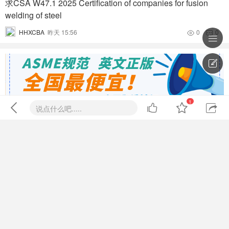
求CSA W47.1 2025 Certification of companies for fusion
welding of steel
HHXCBA
昨天 15:56
0
0




1




说点什么吧.....
全部回复
1
看全部
回复

TCDLB
沙发
Lv.12 土星真仙
提升卡
显身卡
阀门中法兰垫片材质选用指南
置顶卡
QQ好友
QQ空间
微博
微信
复制链接
2026-7-8 07:57:38




沉默卡
取消
取消
打赏


喧嚣卡