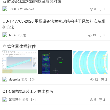
石化设备法兰紧固问题及解决对策
TCDLB
2026-7-28
6
1


GB/T 47763-2026 承压设备法兰密封结构基于风险的安装维
护方法
hortic
7 天前
19
5


立式容器建模软件
deepxia
前天 12:34
12
2


C1-C5防腐涂装工艺技术参考
踮着脚尖
前天 13:41
5
2

