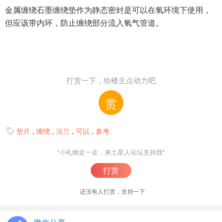
金属缠绕石墨缠绕垫作为静态密封是可以在氧环境下使用，
但应该带内环，防止缠绕部分流入氧气管道。
打赏一下，给楼主点动力吧
赏
垫片
,
缠绕
,
法兰
,
可以
,
参考

"小礼物走一走，来土星人论坛支持我"
打赏
还没有人打赏，支持一下