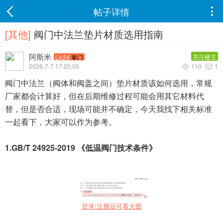
帖子详情

[其他]
阀门中法兰垫片材质选用指南
阿斯米
关注楼主
Lv.24
掌门
2026-7-7 17:25:00
110
1


阀门中法兰（阀体和阀盖之间）垫片材质该如何选用，常规
厂家都会计算好，但在后期维修过程可能会用其它材料代
替，但是否合适，现场可能并不确定，今天我找下相关标准
一起看下，大家可以作为参考。
1.GB/T 24925-2019 《低温阀门技术条件》
登录/注册后可看大图