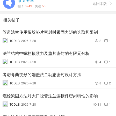
微文分享
返回本版

帖子
6949
关注
56
相关帖子
管道法兰使用橡胶垫片密封时紧固力矩的选取和限制
TCDLB
2026-7-28
2
1


法兰结构中螺栓预紧力及垫片密封的有限元分析
TCDLB
2026-7-28
4
1


考虑弯曲变形的端盖法兰动态密封设计方法
TCDLB
2026-7-28
8
2


螺栓紧固方法对大口径管法兰连接件密封特性的影响
TCDLB
2026-7-28
11
1

