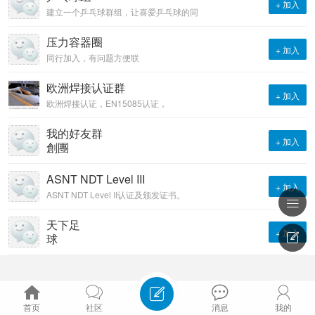
+ 加入
建立一个乒乓球群组，让喜爱乒乓球的同
学们来沟通交流乒乓球技术和心得，欢迎
大家踊跃发贴，回帖，谢谢。
压力容器圈
+ 加入
同行加入，有问题方便联
络。
欧洲焊接认证群
+ 加入
欧洲焊接认证，EN15085认证，
ISO3834认证，EN1090认证。焊接经验
交流，焊接认证服务，焊接认证咨询。欢
我的好友群
+ 加入
迎联系，133 6532 5878。 欢迎大家来
創團
到欧洲焊接认证群，本群主要进行：焊接
经验交流，焊接疑难问题解决，焊接认证
ASNT NDT Level III
+ 加入
咨询，焊接认证服务。先谢谢了！
ASNT NDT Level II认证及颁发证书。

天下足
+ 加入

球





首页
社区
消息
我的