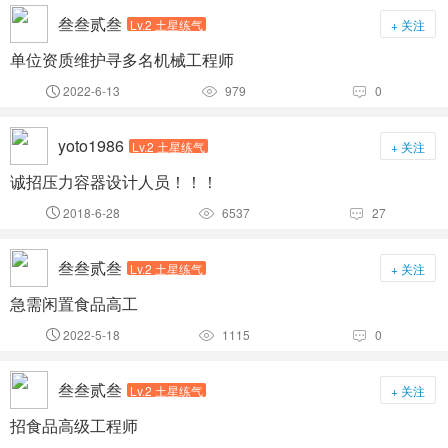
叁叁贰叁
Lv.2 土星练气
+ 关注
单位资质维护寻多名机械工程师
2022-6-13
979
0



yoto1986
Lv.2 土星练气
+ 关注
诚招压力容器设计人员！！！
2018-6-28
6537
27



叁叁贰叁
Lv.2 土星练气
+ 关注
急需闲置食品高工
2022-5-18
1115
0



叁叁贰叁
Lv.2 土星练气
+ 关注
招食品高级工程师