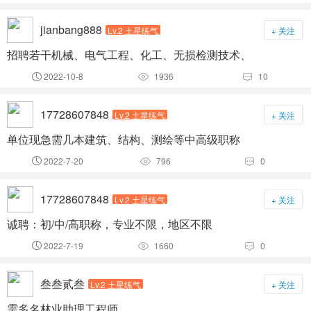
jianbang888
Lv.2 土星练气
+ 关注
招聘若干机械、电气工程、化工、无损检测技术、
2022-10-8
1936
10



17728607848
Lv.2 土星练气
+ 关注
单位现急需几本建筑、结构、测绘等中高级职称
2022-7-20
796
0



17728607848
Lv.2 土星练气
+ 关注
诚聘：初/中/高职称，专业不限，地区不限
2022-7-19
1660
0



叁叁贰叁
Lv.2 土星练气
+ 关注
需多名林业助理工程师