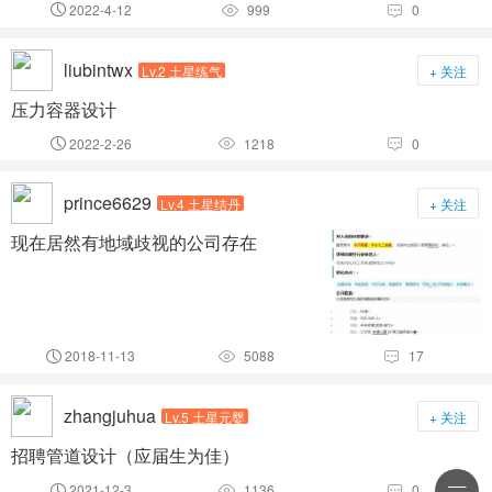
2022-4-12
999
0



liubintwx
Lv.2 土星练气
+ 关注
压力容器设计
2022-2-26
1218
0



prince6629
Lv.4 土星结丹
+ 关注
现在居然有地域歧视的公司存在
2018-11-13
5088
17



zhangjuhua
Lv.5 土星元婴
+ 关注
招聘管道设计（应届生为佳）
2021-12-3
1136
0


