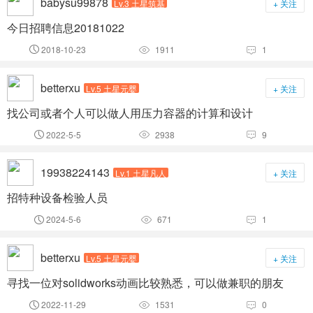
babysu99878
Lv.3 土星筑基
+ 关注
今日招聘信息20181022
2018-10-23
1911
1



betterxu
Lv.5 土星元婴
+ 关注
找公司或者个人可以做人用压力容器的计算和设计
2022-5-5
2938
9



19938224143
Lv.1 土星凡人
+ 关注
招特种设备检验人员
2024-5-6
671
1



betterxu
Lv.5 土星元婴
+ 关注
寻找一位对solidworks动画比较熟悉，可以做兼职的朋友
2022-11-29
1531
0


