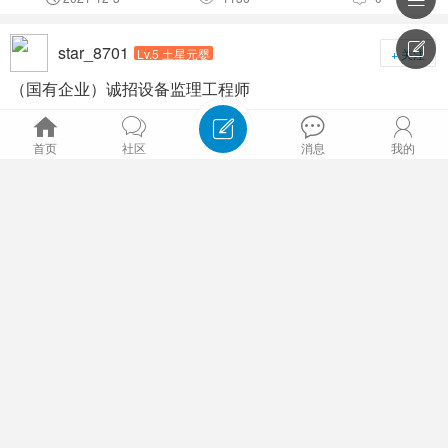


star_8701
Lv.5 土星元婴
+ 关注
（国有企业）诚招设备监理工程师
2021-3-19
2632
7








首页
社区
消息
我的
wenqj
Lv.2 土星练气
+ 关注
排序主题筛选

这里求职有成功的吗？
发帖子
下资料
写日志
去分享
排序：
发帖时间
回复/查看
查看
2019-2-12
2689
4



排序：
全部时间
一天
两天
一周
一个月
yoto1986
Lv.2 土星练气
+ 关注
三个月
写心情
去学习
找工作
去签到
海南海派克工程技术服务有限公司招聘！！！
2018-7-19
4978
5




大山又大海
Lv.2 土星练气
+ 关注