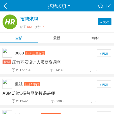
招聘求职


招聘求职
+ 关注
帖子
661
关注
7
全部
最新
精华
3088
Lv.7 土星返虚
+ 关注
压力容器设计人员薪资调查
投票
2017-11-4
14143
55



道祖
Lv.24 掌门
+ 关注
ASME论坛招募网络授课讲师
2019-4-15
2385
5


