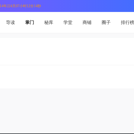
4年224天07小时12分15秒
导读
掌门
秘库
学堂
商铺
圈子
排行