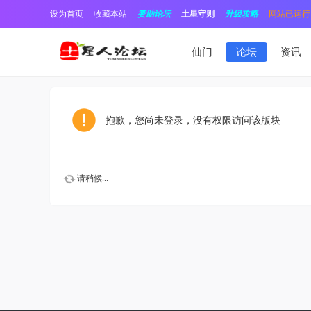
设为首页
收藏本站
赞助论坛
土星守则
升级攻略
网站已运行1
仙门
论坛
资讯
抱歉，您尚未登录，没有权限访问该版块
请稍候...