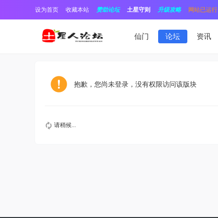
设为首页
收藏本站
赞助论坛
土星守则
升级攻略
网站已运行1
仙门
论坛
资讯
抱歉，您尚未登录，没有权限访问该版块
请稍候...