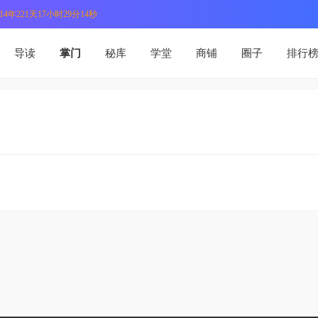
4年221天17小时29分14秒
导读
掌门
秘库
学堂
商铺
圈子
排行