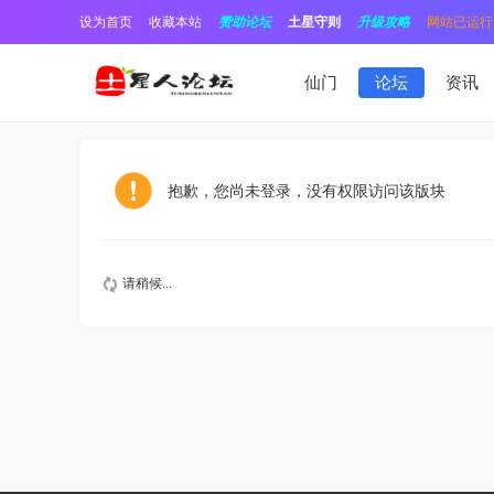
设为首页
收藏本站
赞助论坛
土星守则
升级攻略
网站已运行1
仙门
论坛
资讯
抱歉，您尚未登录，没有权限访问该版块
请稍候...