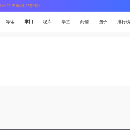
4年221天18小时33分01秒
导读
掌门
秘库
学堂
商铺
圈子
排行