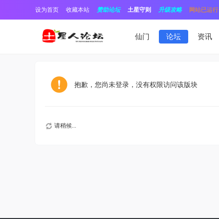
设为首页
收藏本站
赞助论坛
土星守则
升级攻略
网站已运行1
仙门
论坛
资讯
抱歉，您尚未登录，没有权限访问该版块
请稍候...