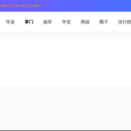
4年223天17小时47分38秒
导读
掌门
秘库
学堂
商铺
圈子
排行