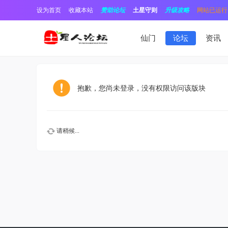
设为首页
收藏本站
赞助论坛
土星守则
升级攻略
网站已运行1
仙门
论坛
资讯
抱歉，您尚未登录，没有权限访问该版块
请稍候...