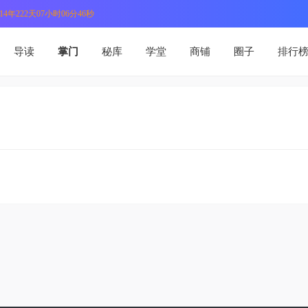
4年222天07小时06分46秒
导读
掌门
秘库
学堂
商铺
圈子
排行