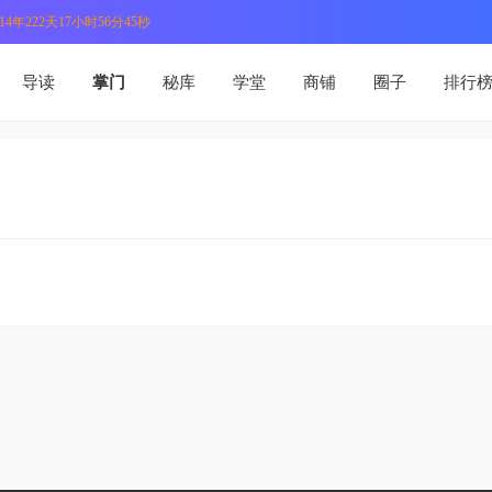
4年222天17小时56分45秒
导读
掌门
秘库
学堂
商铺
圈子
排行