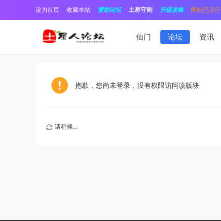
设为首页
收藏本站
赞助论坛
土星守则
升级攻略
网站已运行1
仙门
论坛
资讯
抱歉，您尚未登录，没有权限访问该版块
请稍候...