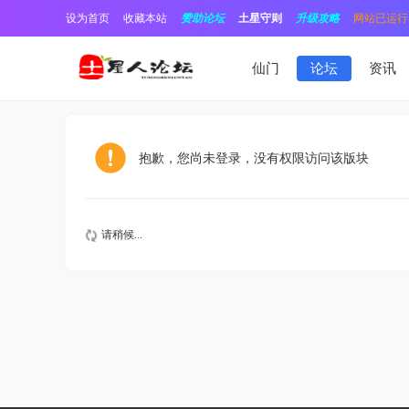
设为首页
收藏本站
赞助论坛
土星守则
升级攻略
网站已运行1
仙门
论坛
资讯
抱歉，您尚未登录，没有权限访问该版块
请稍候...