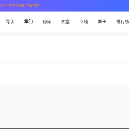
4年222天22小时37分55秒
导读
掌门
秘库
学堂
商铺
圈子
排行