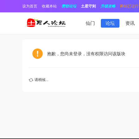
设为首页
收藏本站
赞助论坛
土星守则
升级攻略
网站已运行1
仙门
论坛
资讯
抱歉，您尚未登录，没有权限访问该版块
请稍候...