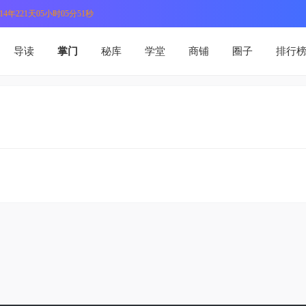
4年221天05小时05分51秒
导读
掌门
秘库
学堂
商铺
圈子
排行