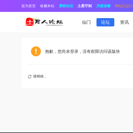
设为首页
收藏本站
赞助论坛
土星守则
升级攻略
网站已运行1
仙门
论坛
资讯
抱歉，您尚未登录，没有权限访问该版块
请稍候...