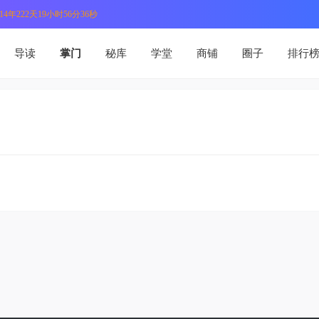
4年222天19小时56分36秒
导读
掌门
秘库
学堂
商铺
圈子
排行