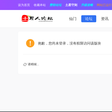
设为首页
收藏本站
赞助论坛
土星守则
升级攻略
网站已运行1
仙门
论坛
资讯
抱歉，您尚未登录，没有权限访问该版块
请稍候...