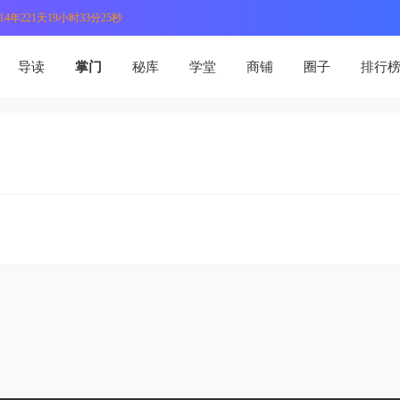
4年221天19小时33分25秒
导读
掌门
秘库
学堂
商铺
圈子
排行