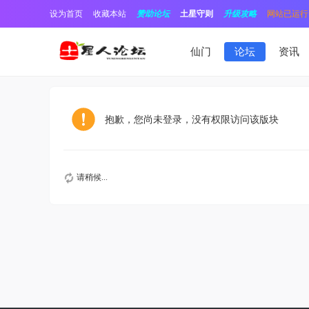
设为首页
收藏本站
赞助论坛
土星守则
升级攻略
网站已运行1
仙门
论坛
资讯
抱歉，您尚未登录，没有权限访问该版块
请稍候...