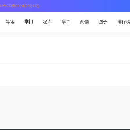
4年223天01小时29分14秒
导读
掌门
秘库
学堂
商铺
圈子
排行