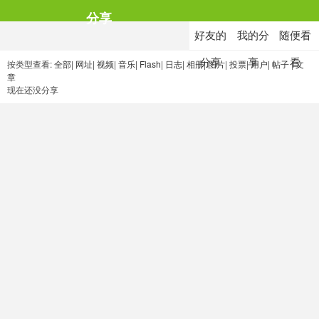
分享
好友的
我的分
随便看
分享
享
看
按类型查看:
全部
|
网址
|
视频
|
音乐
|
Flash
|
日志
|
相册
|
图片
|
投票
|
用户
|
帖子
|
文
章
现在还没分享