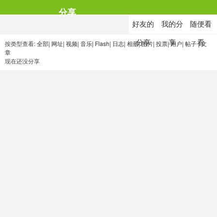
分享
好友的
我的分
随便看
分享
享
看
按类型查看:
全部
|
网址
|
视频
|
音乐
|
Flash
|
日志
|
相册
|
图片
|
投票
|
用户
|
帖子
|
文
章
现在还没分享