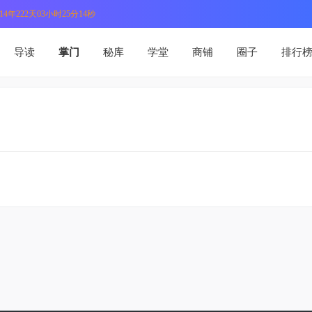
4年222天03小时25分15秒
导读
掌门
秘库
学堂
商铺
圈子
排行